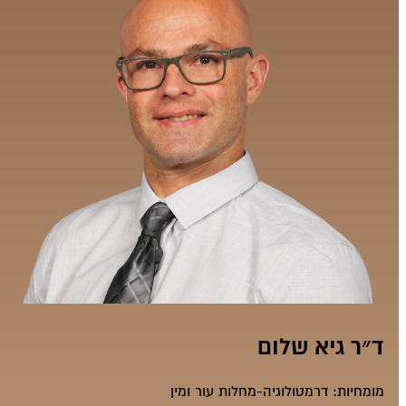
ד״ר גיא שלום
מומחיות:
דרמטולוגיה-מחלות עור ומין