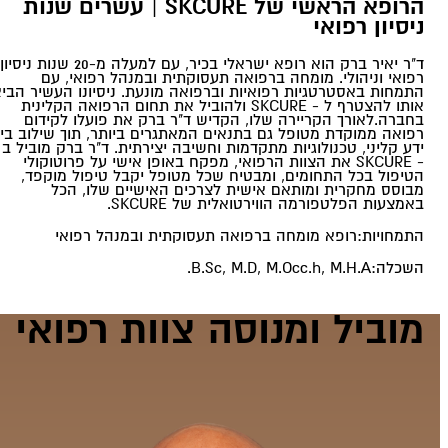
הרופא הראשי של SKCURE | עשרים שנות
ניסיון רפואי
ד"ר יאיר ברק הוא רופא ישראלי בכיר, עם למעלה מ-20 שנות ניסיון
רפואי וניהולי. מומחה ברפואה תעסוקתית ובמנהל רפואי, עם
התמחות באסטרטגיות רפואיות וברפואה מונעת. ניסיונו העשיר הבי
אותו להצטרף ל - SKCURE ולהוביל את תחום הרפואה הקלינית
בחברה.
לאורך הקריירה שלו, הקדיש ד"ר ברק את פועלו לקידום
רפואה ממוקדת מטופל גם בתנאים המאתגרים ביותר, תוך שילוב בין
ידע קליני, טכנולוגיות מתקדמות וחשיבה יצירתית. ד"ר ברק מוביל ב
- SKCURE את הצוות הרפואי, מפקח באופן אישי על פרוטוקולי
הטיפול בכל התחומים, ומבטיח שכל מטופל יקבל טיפול מוקפד,
מבוסס מחקרית ומותאם אישית לצרכים האישיים שלו, הכל
באמצעות הפלטפורמה הווירטואלית של SKCURE.
התמחויות:
רופא מומחה ברפואה תעסוקתית ובמנהל רפואי
השכלה:
B.Sc, M.D, M.Occ.h, M.H.A.
מוביל ומנוסה
צוות רפואי