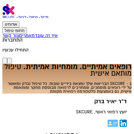
אודותינו
תחומי טיפול
איך זה עובד
מאמרים
צור קשר
התחברות
התחילו עכשיו
רופאים אמיתיים. מומחיות אמיתית.
טיפול
מותאם אישית
ב - SKCURE הבריאות שלך נמצאת בידיים טובות. כל טיפול נבדק ומאושר
על ידי רופאים מוסמכים, שמחויבים לרפואה מבוססת מחקר ומותאמת
אישית, גם באמצעות פלטפורמה רפואית מקוונת.
ד"ר יאיר ברק
יועץ רפואי ראשי, SKCURE